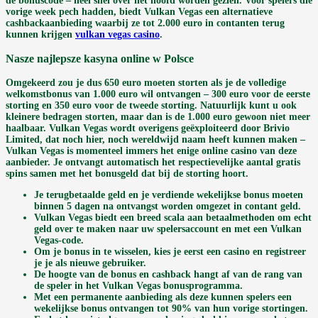
de bonuscode – heel snel over het hoofd worden gezien. Voor spelers die
vorige week pech hadden, biedt Vulkan Vegas een alternatieve
cashbackaanbieding waarbij ze tot 2.000 euro in contanten terug
kunnen krijgen
vulkan vegas casino
.
Nasze najlepsze kasyna online w Polsce
Omgekeerd zou je dus 650 euro moeten storten als je de volledige
welkomstbonus van 1.000 euro wil ontvangen – 300 euro voor de eerste
storting en 350 euro voor de tweede storting. Natuurlijk kunt u ook
kleinere bedragen storten, maar dan is de 1.000 euro gewoon niet meer
haalbaar. Vulkan Vegas wordt overigens geëxploiteerd door Brivio
Limited, dat noch hier, noch wereldwijd naam heeft kunnen maken –
Vulkan Vegas is momenteel immers het enige online casino van deze
aanbieder. Je ontvangt automatisch het respectievelijke aantal gratis
spins samen met het bonusgeld dat bij de storting hoort.
Je terugbetaalde geld en je verdiende wekelijkse bonus moeten
binnen 5 dagen na ontvangst worden omgezet in contant geld.
Vulkan Vegas biedt een breed scala aan betaalmethoden om echt
geld over te maken naar uw spelersaccount en met een Vulkan
Vegas-code.
Om je bonus in te wisselen, kies je eerst een casino en registreer
je je als nieuwe gebruiker.
De hoogte van de bonus en cashback hangt af van de rang van
de speler in het Vulkan Vegas bonusprogramma.
Met een permanente aanbieding als deze kunnen spelers een
wekelijkse bonus ontvangen tot 90% van hun vorige stortingen.