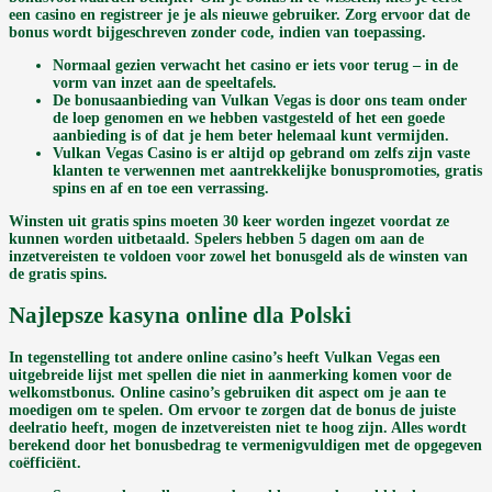
een casino en registreer je je als nieuwe gebruiker. Zorg ervoor dat de
bonus wordt bijgeschreven zonder code, indien van toepassing.
Normaal gezien verwacht het casino er iets voor terug – in de
vorm van inzet aan de speeltafels.
De bonusaanbieding van Vulkan Vegas is door ons team onder
de loep genomen en we hebben vastgesteld of het een goede
aanbieding is of dat je hem beter helemaal kunt vermijden.
Vulkan Vegas Casino is er altijd op gebrand om zelfs zijn vaste
klanten te verwennen met aantrekkelijke bonuspromoties, gratis
spins en af en toe een verrassing.
Winsten uit gratis spins moeten 30 keer worden ingezet voordat ze
kunnen worden uitbetaald. Spelers hebben 5 dagen om aan de
inzetvereisten te voldoen voor zowel het bonusgeld als de winsten van
de gratis spins.
Najlepsze kasyna online dla Polski
In tegenstelling tot andere online casino’s heeft Vulkan Vegas een
uitgebreide lijst met spellen die niet in aanmerking komen voor de
welkomstbonus. Online casino’s gebruiken dit aspect om je aan te
moedigen om te spelen. Om ervoor te zorgen dat de bonus de juiste
deelratio heeft, mogen de inzetvereisten niet te hoog zijn. Alles wordt
berekend door het bonusbedrag te vermenigvuldigen met de opgegeven
coëfficiënt.