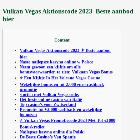
Vulkan Vegas Aktionscode 2023 ️ Beste aanbod
hier
Content
Vulkan Vegas Aktionscode 2023 ✴️ Beste aanbod
hier
Nasze najlepsze kasyna online w Polsce
Neem gewoon een kijkje om alle
bonusvoorwaarden te zien: Vulkaan Vegas Bonus
⭐ Een Kijkje In Het Volcano Vegas Casino
Wekelijkse bonus en tot 2.000 euro cashback
promotie
storten met Vulkan Vegas code:
Het beste online casino van Italië
Top casino’s voor Zwitserland
Promotie tot €2.000 cashback en wekelijkse
bonussen
⭐ Vulkan Vegas Promotiecode 2023 Met Tot €1000
Bonuskrediet
Najlepsze kasyna online dla Polski
De Beste Casino’s Van Spanje