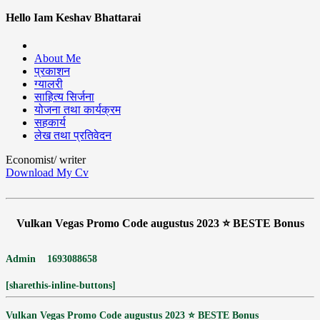
Hello Iam Keshav Bhattarai
About Me
प्रकाशन
ग्यालरी
साहित्य सिर्जना
योजना तथा कार्यक्रम
सहकार्य
लेख तथा प्रतिवेदन
Economist/ writer
Download My Cv
Vulkan Vegas Promo Code augustus 2023 ⭐️ BESTE Bonus
Admin
1693088658
[sharethis-inline-buttons]
Vulkan Vegas Promo Code augustus 2023 ⭐️ BESTE Bonus