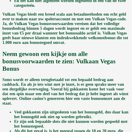
En het kan niet algemeen worden ingedeeld in een van de twee
categorieën.
Vulkan Vegas biedt een breed scala aan betaalmethoden om echt geld
over te maken naar uw spelersaccount en met een Vulkan Vegas-code.
Ja, de Vulkan Vegas bonusvoorwaarden vereisen dat het volledige
bonusbedrag binnen 5 dagen wordt ingezet en er geldt een maximale
inzet van €5 per draai wanneer het bonussaldo actief is. Vulkan Vegas
geeft haar nieuwe klanten een indrukwekkende welkomstbonus die tot
1.000 euro aan bonustegoed omvat.
Neem gewoon een kijkje om alle
bonusvoorwaarden te zien: Vulkaan Vegas
Bonus
Soms wordt er alleen terugbetaald tot een bepaald bedrag aan
cashback. En als je iets wint met je inzet, is er geen sprake meer van
een dergelijke overweging. Vooral bij gokkasten komt het vaak voor
dat een spin maar een deel van het bedrag dat je hebt ingezet als winst
oplevert. Online casino’s genereren hier een vaste bonusomzet aan de
staat.
Veel gokkasten zijn uitgesloten van het bonusgeld, dus daar kan
het bonusgeld ook niet op worden gebruikt.
Er zijn ook bepaalde slots die niet kunnen worden gespeeld met
het bonustegoed.
Als dit het geval is, is het meestal tussen de 10 en 20 euro, die