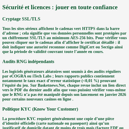
Sécurité et licences : jouer en toute confiance
Cryptage SSL/TLS
Tous les sites sérieux affichent le cadenas vert HTTPS dans la barre
d’adresse ; cela signifie que vos données personnelles sont protégées par
un chiffrement SSL/TLS au minimum AES‑256 bits. Pour vérifier vous
pouvez cliquer sur le cadenas afin d’afficher le certificat détaillé : il
doit indiquer une autorité reconnue comme DigiCert ou Sectigo ainsi
que la période de validité couvrant toute l’année en cours.
Audits RNG indépendants
Les logiciels générateurs aléatoires sont soumis à des audits réguliers
par eCOGRA ou iTech Labs ; leurs rapports publics contiennent
notamment le taux exact d’erreur statistique (<0,01 %) prouvant
l’équité du jeu. Sur Basketnews.Net, chaque revue inclut un lien direct
vers le PDF du dernier audit afin que vous puissiez vérifier vous‑même
que le RNG n’a pas été manipulé depuis son lancement en janvier 2026
pour certains nouveaux casinos en ligne .
Politique KYC (Know Your Customer)
La procédure KYC requiert généralement une copie d’une pièce
d’identité officielle (carte nationale ou passeport) ainsi qu’un
justificatif de domicile datant de moins de trois mois (facture EDF ou