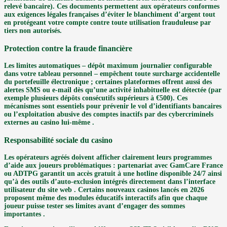
relevé bancaire). Ces documents permettent aux opérateurs conformes
aux exigences légales françaises d’éviter le blanchiment d’argent tout
en protégeant votre compte contre toute utilisation frauduleuse par
tiers non autorisés.
Protection contre la fraude financière
Les limites automatiques – dépôt maximum journalier configurable
dans votre tableau personnel – empêchent toute surcharge accidentelle
du portefeuille électronique ; certaines plateformes offrent aussi des
alertes SMS ou e‑mail dès qu’une activité inhabituelle est détectée (par
exemple plusieurs dépôts consécutifs supérieurs à €500). Ces
mécanismes sont essentiels pour prévenir le vol d’identifiants bancaires
ou l’exploitation abusive des comptes inactifs par des cybercriminels
externes au casino lui‑même .
Responsabilité sociale du casino
Les opérateurs agréés doivent afficher clairement leurs programmes
d’aide aux joueurs problématiques : partenariat avec GamCare France
ou ADTPG garantit un accès gratuit à une hotline disponible 24/7 ainsi
qu’à des outils d’auto‑exclusion intégrés directement dans l’interface
utilisateur du site web . Certains nouveaux casinos lancés en 2026
proposent même des modules éducatifs interactifs afin que chaque
joueur puisse tester ses limites avant d’engager des sommes
importantes .