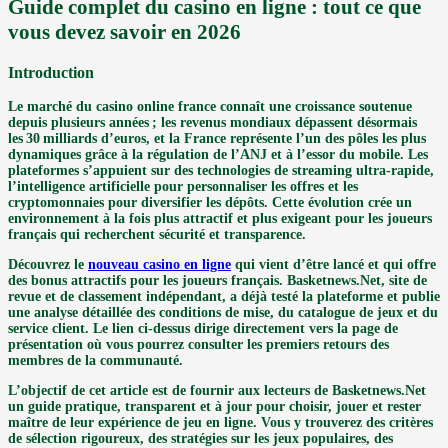
Guide complet du casino en ligne : tout ce que
vous devez savoir en 2026
Introduction
Le marché du casino online france connaît une croissance soutenue
depuis plusieurs années ; les revenus mondiaux dépassent désormais
les 30 milliards d’euros, et la France représente l’un des pôles les plus
dynamiques grâce à la régulation de l’ANJ et à l’essor du mobile. Les
plateformes s’appuient sur des technologies de streaming ultra‑rapide,
l’intelligence artificielle pour personnaliser les offres et les
cryptomonnaies pour diversifier les dépôts. Cette évolution crée un
environnement à la fois plus attractif et plus exigeant pour les joueurs
français qui recherchent sécurité et transparence.
Découvrez le
nouveau casino en ligne
qui vient d’être lancé et qui offre
des bonus attractifs pour les joueurs français. Basketnews.Net, site de
revue et de classement indépendant, a déjà testé la plateforme et publie
une analyse détaillée des conditions de mise, du catalogue de jeux et du
service client. Le lien ci‑dessus dirige directement vers la page de
présentation où vous pourrez consulter les premiers retours des
membres de la communauté.
L’objectif de cet article est de fournir aux lecteurs de Basketnews.Net
un guide pratique, transparent et à jour pour choisir, jouer et rester
maître de leur expérience de jeu en ligne. Vous y trouverez des critères
de sélection rigoureux, des stratégies sur les jeux populaires, des