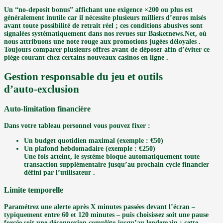
Un “no‑deposit bonus” affichant une exigence ×200 ou plus est
généralement inutile car il nécessite plusieurs milliers d’euros misés
avant toute possibilité de retrait réel ; ces conditions abusives sont
signalées systématiquement dans nos revues sur Basketnews.Net, où
nous attribuons une note rouge aux promotions jugées déloyales .
Toujours comparer plusieurs offres avant de déposer afin d’éviter ce
piège courant chez certains nouveaux casinos en ligne .
Gestion responsable du jeu et outils
d’auto‑exclusion
Auto‑limitation financière
Dans votre tableau personnel vous pouvez fixer :
Un budget quotidien maximal (exemple : €50)
Un plafond hebdomadaire (exemple : €250)
Une fois atteint, le système bloque automatiquement toute
transaction supplémentaire jusqu’au prochain cycle financier
défini par l’utilisateur .
Limite temporelle
Paramétrez une alerte après X minutes passées devant l’écran –
typiquement entre 60 et 120 minutes – puis choisissez soit une pause
forcée soit une déconnexion complète jusqu’au lendemain ; cette