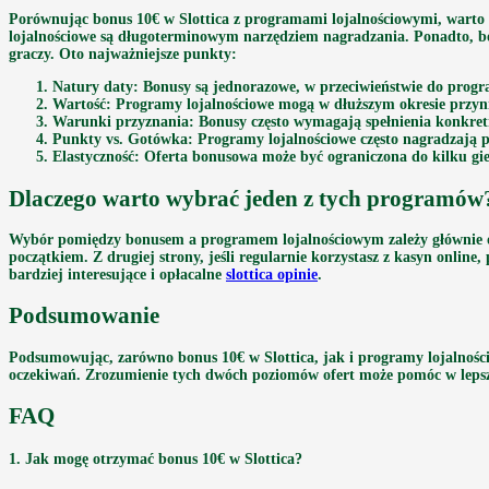
Porównując bonus 10€ w Slottica z programami lojalnościowymi, warto z
lojalnościowe są długoterminowym narzędziem nagradzania. Ponadto, bo
graczy. Oto najważniejsze punkty:
Natury daty:
Bonusy są jednorazowe, w przeciwieństwie do progra
Wartość:
Programy lojalnościowe mogą w dłuższym okresie przynie
Warunki przyznania:
Bonusy często wymagają spełnienia konkret
Punkty vs. Gotówka:
Programy lojalnościowe często nagradzają 
Elastyczność:
Oferta bonusowa może być ograniczona do kilku gier
Dlaczego warto wybrać jeden z tych programów
Wybór pomiędzy bonusem a programem lojalnościowym zależy głównie od 
początkiem. Z drugiej strony, jeśli regularnie korzystasz z kasyn online
bardziej interesujące i opłacalne
slottica opinie
.
Podsumowanie
Podsumowując, zarówno bonus 10€ w Slottica, jak i programy lojalnościo
oczekiwań. Zrozumienie tych dwóch poziomów ofert może pomóc w lepsz
FAQ
1. Jak mogę otrzymać bonus 10€ w Slottica?