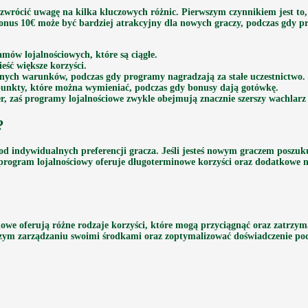
wrócić uwagę na kilka kluczowych różnic. Pierwszym czynnikiem jest to,
nus 10€ może być bardziej atrakcyjny dla nowych graczy, podczas gdy pr
mów lojalnościowych, które są ciągłe.
ść większe korzyści.
nych warunków, podczas gdy programy nagradzają za stałe uczestnictwo.
punkty, które można wymieniać, podczas gdy bonusy dają gotówkę.
, zaś programy lojalnościowe zwykle obejmują znacznie szerszy wachlarz 
?
indywidualnych preferencji gracza. Jeśli jesteś nowym graczem poszuku
, program lojalnościowy oferuje długoterminowe korzyści oraz dodatkowe na
we oferują różne rodzaje korzyści, które mogą przyciągnąć oraz zatrzymać
ym zarządzaniu swoimi środkami oraz zoptymalizować doświadczenie pod