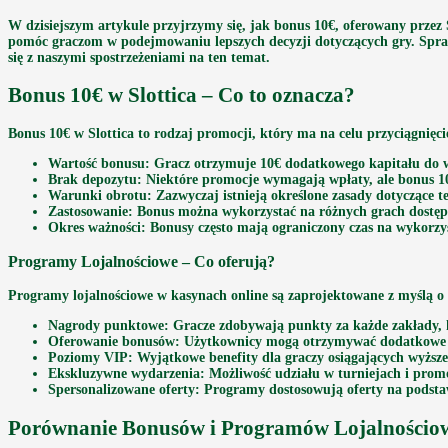
W dzisiejszym artykule przyjrzymy się, jak bonus 10€, oferowany przez
pomóc graczom w podejmowaniu lepszych decyzji dotyczących gry. Spraw
się z naszymi spostrzeżeniami na ten temat.
Bonus 10€ w Slottica – Co to oznacza?
Bonus 10€ w Slottica to rodzaj promocji, który ma na celu przyciągnięc
Wartość bonusu:
Gracz otrzymuje 10€ dodatkowego kapitału do w
Brak depozytu:
Niektóre promocje wymagają wpłaty, ale bonus 1
Warunki obrotu:
Zazwyczaj istnieją określone zasady dotyczące t
Zastosowanie:
Bonus można wykorzystać na różnych grach dostępn
Okres ważności:
Bonusy często mają ograniczony czas na wykorzys
Programy Lojalnościowe – Co oferują?
Programy lojalnościowe w kasynach online są zaprojektowane z myślą o 
Nagrody punktowe:
Gracze zdobywają punkty za każde zakłady, 
Oferowanie bonusów:
Użytkownicy mogą otrzymywać dodatkowe bo
Poziomy VIP:
Wyjątkowe benefity dla graczy osiągających wyższ
Ekskluzywne wydarzenia:
Możliwość udziału w turniejach i promo
Spersonalizowane oferty:
Programy dostosowują oferty na podstaw
Porównanie Bonusów i Programów Lojalnościo