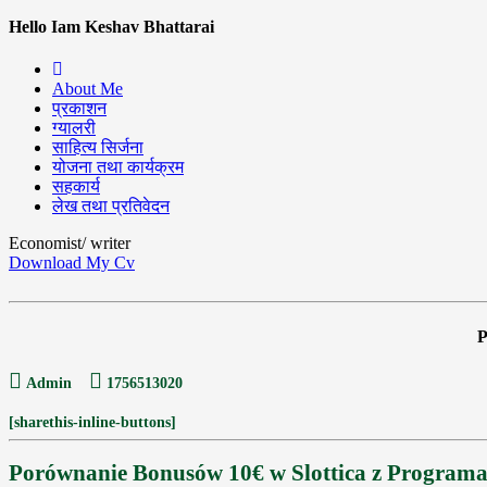
Hello Iam Keshav Bhattarai
About Me
प्रकाशन
ग्यालरी
साहित्य सिर्जना
योजना तथा कार्यक्रम
सहकार्य
लेख तथा प्रतिवेदन
Economist/ writer
Download My Cv
P
Admin
1756513020
[sharethis-inline-buttons]
Porównanie Bonusów 10€ w Slottica z Program