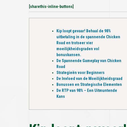
[sharethis-inline-buttons]
Kip loopt gevaar! Behaal de 98%
uitbetaling in de spannende Chicken
Road en trotseer vier
moeilijkheidsgraden vol
bonuskansen.
De Spannende Gameplay van Chicken
Road
Strategieën voor Beginners
De Invloed van de Moeilijkheidsgraad
Bonussen en Strategische Elementen
De RTP van 98% – Een Uitmuntende
Kans