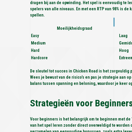
dragen bij aan de opwinding. Het spel is eenvoudig te le
spelers van alle niveaus. En met een RTP van 98% is de 
spellen.
Moeilijkheidsgraad
Easy
Laag
Medium
Gemid
Hard
Hoog
Hardcore
Extree
De sleutel tot succes in Chicken Road is het zorgvuldig
Wees je bewust van de risico’s en pas je strategie aan 
balans tussen spanning en beloning, waardoor je keer op
Strategieën voor Beginner
Voor beginners is het belangrijk om te beginnen met de 
van het spel leren zonder direct overweldigd te worden 
verzamelen van eenvoudige bonussen, zoals extra levens