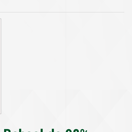
R
A
I