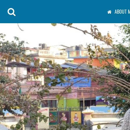
S
k
ABOUT 
i
p
t
o
c
o
n
t
e
n
t