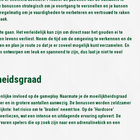
 bonussen strategisch om je voortgang te versnellen en je kansen
 regelmatig om je vaardigheden te verbeteren en vertrouwd te raken
aak.
te gaan. Het verleidelijk kan zijn om direct naar het gouden ei te
t en levens verliest. Neem de tijd om de omgeving te verkennen en de
en en plan je route zo dat je er zoveel mogelijk kunt verzamelen. En
s ontworpen om leuk en spannend te zijn, dus laat je niet te veel
heidsgraad
nlijke invloed op de gameplay. Naarmate je de moeilijkheidsgraad
der en in grotere aantallen aanwezig. De bonussen worden zeldzamer
jkste: het risico om te ‘braden’ neemt toe. Op de ‘Hardcore’
 verliezen, wat een intense en uitdagende ervaring oplevert. De
rvaren spelers die op zoek zijn naar een adrenalinekick en een