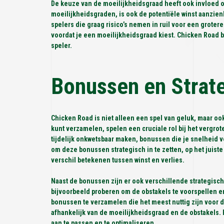
De keuze van de moeilijkheidsgraad heeft ook invloed op
moeilijkheidsgraden, is ook de potentiële winst aanzienl
spelers die graag risico’s nemen in ruil voor een grotere
voordat je een moeilijkheidsgraad kiest. Chicken Road bi
speler.
Bonussen en Strat
Chicken Road is niet alleen een spel van geluk, maar ook
kunt verzamelen, spelen een cruciale rol bij het vergrot
tijdelijk onkwetsbaar maken, bonussen die je snelheid v
om deze bonussen strategisch in te zetten, op het juist
verschil betekenen tussen winst en verlies.
Naast de bonussen zijn er ook verschillende strategisch
bijvoorbeeld proberen om de obstakels te voorspellen e
bonussen te verzamelen die het meest nuttig zijn voor de
afhankelijk van de moeilijkheidsgraad en de obstakels. 
aan te passen en te optimaliseren.