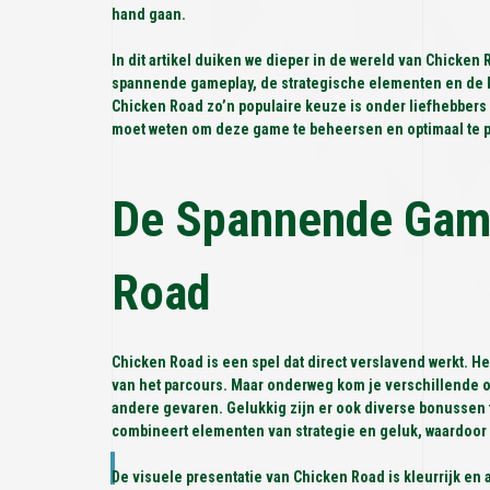
hand gaan.
In dit artikel duiken we dieper in de wereld van Chicke
spannende gameplay, de strategische elementen en de 
Chicken Road zo’n populaire keuze is onder liefhebbers v
moet weten om deze game te beheersen en optimaal te p
De Spannende Game
Road
Chicken Road is een spel dat direct verslavend werkt. Het
van het parcours. Maar onderweg kom je verschillende o
andere gevaren. Gelukkig zijn er ook diverse bonussen 
combineert elementen van strategie en geluk, waardoor 
De visuele presentatie van Chicken Road is kleurrijk en 