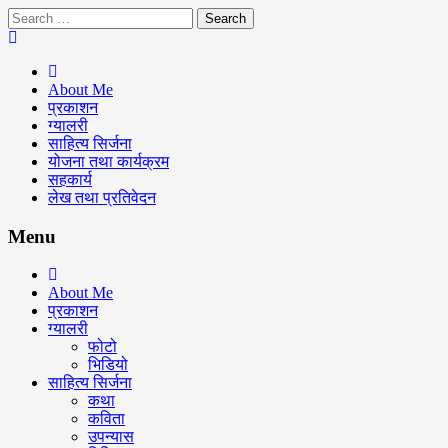
Skip
Search
Keshav Bhattarai
to
for:
content
About Me
प्रकाशन
ग्यालरी
साहित्य सिर्जना
योजना तथा कार्यक्रम
सहकार्य
लेख तथा प्रतिवेदन
Menu
About Me
प्रकाशन
ग्यालरी
फोटो
भिडियो
साहित्य सिर्जना
कथा
कविता
उपन्यास