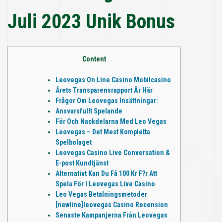
Juli 2023 Unik Bonus
Content
Leovegas On Line Casino Mobilcasino
Årets Transparensrapport Är Här
Frågor Om Leovegas Insättningar:
Ansvarsfullt Spelande
För Och Nackdelarna Med Leo Vegas
Leovegas – Det Mest Kompletta
Spelbolaget
Leovegas Casino Live Conversation &
E-post Kundtjänst
Alternativt Kan Du Få 100 Kr F?r Att
Spela För I Leovegas Live Casino
Leo Vegas Betalningsmetoder
[newline]leovegas Casino Recension
Senaste Kampanjerna Från Leovegas