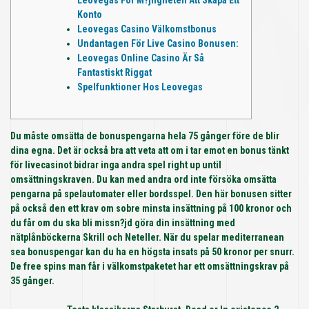
Leovegas För M?jligheten Att Skapa Ett
Konto
Leovegas Casino Välkomstbonus
Undantagen För Live Casino Bonusen:
Leovegas Online Casino Är Så
Fantastiskt Riggat
Spelfunktioner Hos Leovegas
Du måste omsätta de bonuspengarna hela 75 gånger före de blir
dina egna. Det är också bra att veta att om i tar emot en bonus tänkt
för livecasinot bidrar inga andra spel right up until
omsättningskraven. Du kan med andra ord inte försöka omsätta
pengarna på spelautomater eller bordsspel. Den här bonusen sitter
på också den ett krav om sobre minsta insättning på 100 kronor och
du får om du ska bli missn?jd göra din insättning med
nätplånböckerna Skrill och Neteller. När du spelar mediterranean
sea bonuspengar kan du ha en högsta insats på 50 kronor per snurr.
De free spins man får i välkomstpaketet har ett omsättningskrav på
35 gånger.