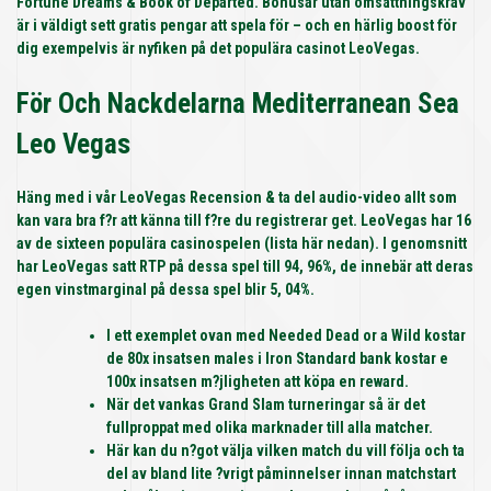
Fortune Dreams & Book of Departed. Bonusar utan omsättningskrav
är i väldigt sett gratis pengar att spela för – och en härlig boost för
dig exempelvis är nyfiken på det populära casinot LeoVegas.
För Och Nackdelarna Mediterranean Sea
Leo Vegas
Häng med i vår LeoVegas Recension & ta del audio-video allt som
kan vara bra f?r att känna till f?re du registrerar get. LeoVegas har 16
av de sixteen populära casinospelen (lista här nedan). I genomsnitt
har LeoVegas satt RTP på dessa spel till 94, 96%, de innebär att deras
egen vinstmarginal på dessa spel blir 5, 04%.
I ett exemplet ovan med Needed Dead or a Wild kostar
de 80x insatsen males i Iron Standard bank kostar e
100x insatsen m?jligheten att köpa en reward.
När det vankas Grand Slam turneringar så är det
fullproppat med olika marknader till alla matcher.
Här kan du n?got välja vilken match du vill följa och ta
del av bland lite ?vrigt påminnelser innan matchstart