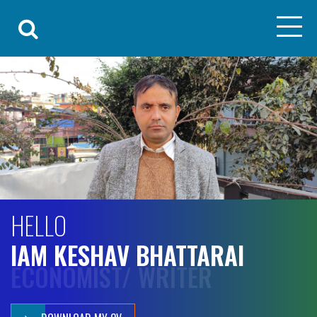
S
k
i
p
t
KE
o
c
S
o
H
n
AV
t
e
B
n
H
t
AT
HELLO
TA
R
IAM KESHAV BHATTARAI
AI
ECONOMIST/ WRITER