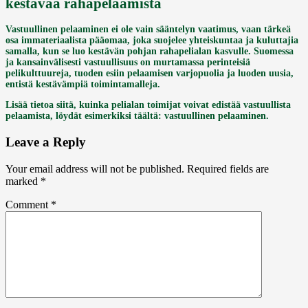
kestävää rahapelaamista
Vastuullinen pelaaminen ei ole vain sääntelyn vaatimus, vaan tärkeä
osa immateriaalista pääomaa, joka suojelee yhteiskuntaa ja kuluttajia
samalla, kun se luo kestävän pohjan rahapelialan kasvulle. Suomessa
ja kansainvälisesti vastuullisuus on murtamassa perinteisiä
pelikulttuureja, tuoden esiin pelaamisen varjopuolia ja luoden uusia,
entistä kestävämpiä toimintamalleja.
Lisää tietoa siitä, kuinka pelialan toimijat voivat edistää vastuullista
pelaamista, löydät esimerkiksi täältä: vastuullinen pelaaminen.
Leave a Reply
Your email address will not be published.
Required fields are
marked
*
Comment
*