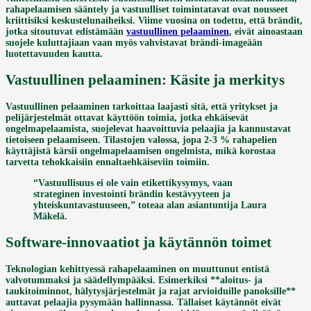
rahapelaamisen sääntely ja vastuulliset toimintatavat ovat nousseet
kriittisiksi keskustelunaiheiksi. Viime vuosina on todettu, että brändit,
jotka sitoutuvat edistämään
vastuullinen pelaaminen
, eivät ainoastaan
suojele kuluttajiaan vaan myös vahvistavat brändi-imageään
luotettavuuden kautta.
Vastuullinen pelaaminen: Käsite ja merkitys
Vastuullinen pelaaminen tarkoittaa laajasti sitä, että yritykset ja
pelijärjestelmät ottavat käyttöön toimia, jotka ehkäisevät
ongelmapelaamista, suojelevat haavoittuvia pelaajia ja kannustavat
tietoiseen pelaamiseen. Tilastojen valossa, jopa
2-3 %
rahapelien
käyttäjistä kärsii ongelmapelaamisen ongelmista, mikä korostaa
tarvetta tehokkaisiin ennaltaehkäiseviin toimiin.
“Vastuullisuus ei ole vain etikettikysymys, vaan
strateginen investointi brändin kestävyyteen ja
yhteiskuntavastuuseen,” toteaa alan asiantuntija Laura
Mäkelä.
Software-innovaatiot ja käytännön toimet
Teknologian kehittyessä rahapelaaminen on muuttunut entistä
valvotummaksi ja säädellympääksi. Esimerkiksi **aloitus- ja
taukitoiminnot, hälytysjärjestelmät ja rajat arvioiduille panoksille**
auttavat pelaajia pysymään hallinnassa. Tällaiset käytännöt eivät