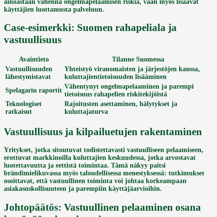
ainoastaan vähennä ongelmapelaamisen riskiä, vaan myös lisäävät
käyttäjien luottamusta palveluun.
Case-esimerkki: Suomen rahapeliala ja
vastuullisuus
Avaintieto
Tilanne Suomessa
Vastuullisuuden
Yhteistyö viranomaisten ja järjestöjen kanssa,
lähestymistavat
kuluttajientietoisuuden lisääminen
Vähentynyt ongelmapelaaminen ja parempi
Spelagarin raportit
tietoisuus rahapelien riskitekijöistä
Teknologiset
Rajoitusten asettaminen, hälytykset ja
ratkaisut
kuluttajaturva
Vastuullisuus ja kilpailuetujen rakentaminen
Yritykset, jotka sitoutuvat todistettavasti vastuulliseen pelaamiseen,
erottuvat markkinoilla kuluttajien keskuudessa, jotka arvostavat
luotettavuutta ja eettistä toimintaa. Tämä näkyy paitsi
brändimielikuvassa myös taloudellisessa menestyksessä: tutkimukset
osoittavat, että vastuullinen toiminta voi johtaa korkeampaan
asiakasuskollisuuteen ja parempiin käyttäjäarvioihin.
Johtopäätös: Vastuullinen pelaaminen osana