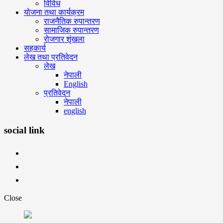
विविध
योजना तथा कार्यक्रम
राजनैतिक रुपान्तरण
सामाजिक रुपान्तरण
रोजगार शृंखला
सहकार्य
लेख तथा प्रतिवेदन
लेख
नेपाली
English
प्रतिवेदन
नेपाली
english
social link
Close