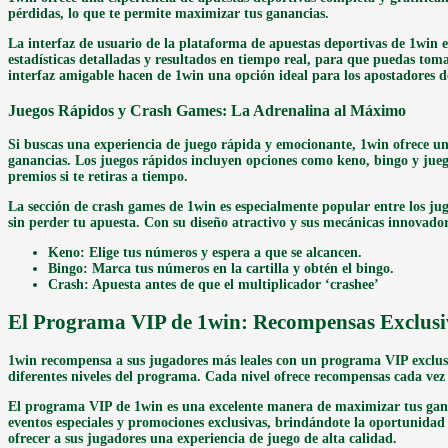
pérdidas, lo que te permite maximizar tus ganancias.
La interfaz de usuario de la plataforma de apuestas deportivas de 1win e
estadísticas detalladas y resultados en tiempo real, para que puedas tom
interfaz amigable hacen de 1win una opción ideal para los apostadores de
Juegos Rápidos y Crash Games: La Adrenalina al Máximo
Si buscas una experiencia de juego rápida y emocionante, 1win ofrece una
ganancias. Los juegos rápidos incluyen opciones como keno, bingo y juego
premios si te retiras a tiempo.
La sección de crash games de 1win es especialmente popular entre los ju
sin perder tu apuesta. Con su diseño atractivo y sus mecánicas innovado
Keno: Elige tus números y espera a que se alcancen.
Bingo: Marca tus números en la cartilla y obtén el bingo.
Crash: Apuesta antes de que el multiplicador ‘crashee’
El Programa VIP de 1win: Recompensas Exclusi
1win recompensa a sus jugadores más leales con un programa VIP exclusiv
diferentes niveles del programa. Cada nivel ofrece recompensas cada vez m
El programa VIP de 1win es una excelente manera de maximizar tus ganan
eventos especiales y promociones exclusivas, brindándote la oportunida
ofrecer a sus jugadores una experiencia de juego de alta calidad.