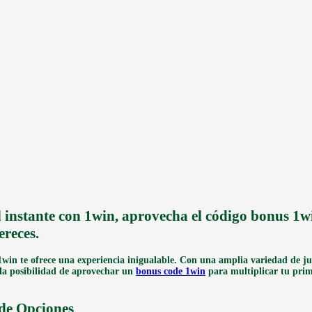
l instante con 1win, aprovecha el código bonus 1w
ereces.
win te ofrece una experiencia inigualable. Con una amplia variedad de jue
 la posibilidad de aprovechar un
bonus code 1win
para multiplicar tu prim
 de Opciones