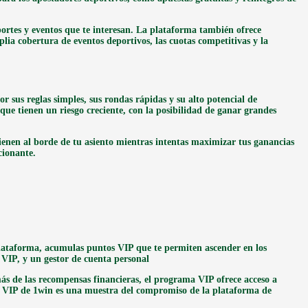
portes y eventos que te interesan. La plataforma también ofrece
lia cobertura de eventos deportivos, las cuotas competitivas y la
 sus reglas simples, sus rondas rápidas y su alto potencial de
que tienen un riesgo creciente, con la posibilidad de ganar grandes
ienen al borde de tu asiento mientras intentas maximizar tus ganancias
cionante.
plataforma, acumulas puntos VIP que te permiten ascender en los
s VIP, y un gestor de cuenta personal
s de las recompensas financieras, el programa VIP ofrece acceso a
ma VIP de 1win es una muestra del compromiso de la plataforma de