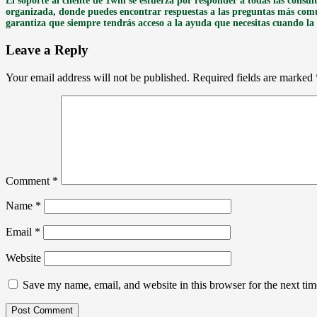
El soporte al cliente de 1win se esfuerza por responder a todas las cons
organizada, donde puedes encontrar respuestas a las preguntas más comune
garantiza que siempre tendrás acceso a la ayuda que necesitas cuando la 
Leave a Reply
Your email address will not be published.
Required fields are marked
Comment
*
Name
*
Email
*
Website
Save my name, email, and website in this browser for the next ti