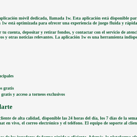
licación móvil dedicada, llamada 1w. Esta aplicación está disponible para
n 1w está optimizada para ofrecer una experiencia de juego fluida y rápida,
tu cuenta, depositar y retirar fondos, y contactar con el servicio de atenc
os y otras noticias relevantes. La aplicación 1w es una herramienta indis
ncipales
s gratis
gratis y acceso a torneos exclusivos
darte
liente de alta calidad, disponible las 24 horas del día, los 7 días de la s
hat en vivo, el correo electrónico y el teléfono. El equipo de soporte al cl