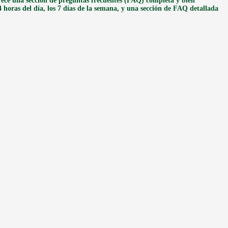
ofrece una sección de preguntas frecuentes (FAQ) completa y bien
 horas del día, los 7 días de la semana, y una sección de FAQ detallada