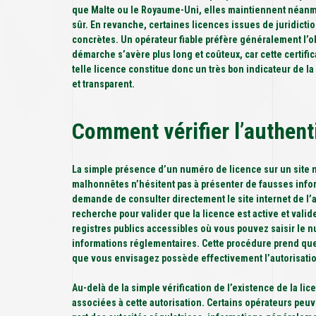
que Malte ou le Royaume-Uni, elles maintiennent néanm
sûr. En revanche, certaines licences issues de juridict
concrètes. Un opérateur fiable préfère généralement l’o
démarche s’avère plus long et coûteux, car cette certifi
telle licence constitue donc un très bon indicateur de la 
et transparent.
Comment vérifier l’authenti
La simple présence d’un numéro de licence sur un site ne 
malhonnêtes n’hésitent pas à présenter de fausses infor
demande de consulter directement le site internet de l’a
recherche pour valider que la licence est active et vali
registres publics accessibles où vous pouvez saisir le 
informations réglementaires. Cette procédure prend que
que vous envisagez possède effectivement l’autorisation
Au-delà de la simple vérification de l’existence de la l
associées à cette autorisation. Certains opérateurs peuv