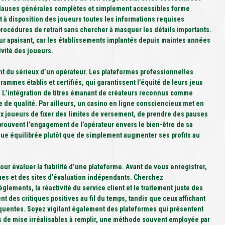
clauses générales complètes et simplement accessibles forme
t à disposition des joueurs toutes les informations requises
 procédures de retrait sans chercher à masquer les détails importants.
ur apaisant, car les établissements implantés depuis maintes années
ivité des joueurs.
ent du sérieux d’un opérateur. Les plateformes professionnelles
mmes établis et certifiés, qui garantissent l’équité de leurs jeux
 L’intégration de titres émanant de créateurs reconnus comme
de qualité. Par ailleurs, un casino en ligne consciencieux met en
aux joueurs de fixer des limites de versement, de prendre des pauses
 prouvent l’engagement de l’opérateur envers le bien-être de sa
que équilibrée plutôt que de simplement augmenter ses profits au
our évaluer la fiabilité d’une plateforme. Avant de vous enregistrer,
ues et des sites d’évaluation indépendants. Cherchez
glements, la réactivité du service client et le traitement juste des
t des critiques positives au fil du temps, tandis que ceux affichant
équentes. Soyez vigilant également des plateformes qui présentent
de mise irréalisables à remplir, une méthode souvent employée par